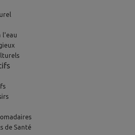
urel
 l'eau
gieux
lturels
ifs
fs
sirs
domadaires
s de Santé