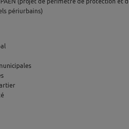
PAEN (projet de périmètre de protection et d
els périurbains)
al
municipales
és
artier
té