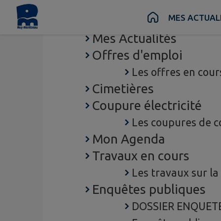
Contenu
Menu
Recherche
Pied de page
MES ACTUAL
MES ACTUALITÉS
Mes Actualités
Offres d'emploi
Les offres en cour
Cimetières
Coupure électricité
Les coupures de c
Mon Agenda
Travaux en cours
Les travaux sur 
Enquêtes publiques
DOSSIER ENQUETE