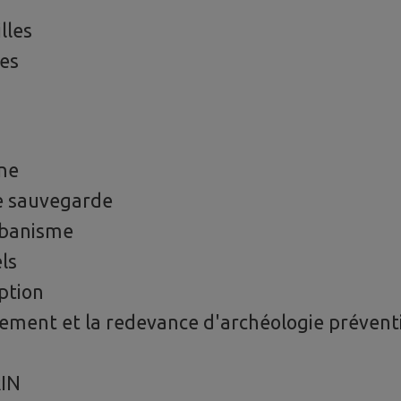
lles
nes
ne
e sauvegarde
rbanisme
ls
ption
ment et la redevance d'archéologie prévent
IN