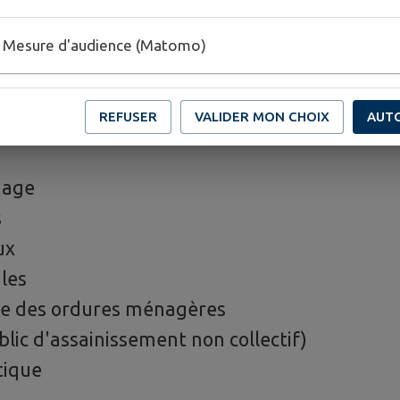
2026/2027
ne
Mesure d'audience (Matomo)
ommun
REFUSER
VALIDER MON CHOIX
AUT
inage
s
ux
ales
e des ordures ménagères
lic d'assainissement non collectif)
tique