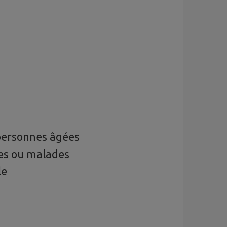
personnes âgées
ées ou malades
le