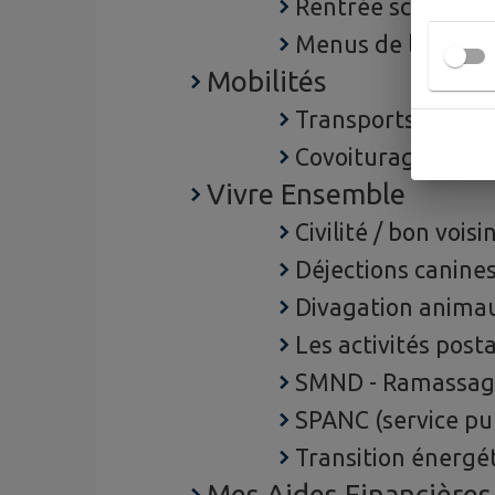
Rentrée scolaire 
Menus de la canti
Mobilités
Transports en c
Covoiturage
Vivre Ensemble
Civilité / bon vois
Déjections canine
Divagation anima
Les activités post
SMND - Ramassag
SPANC (service pub
Transition énergé
Mes Aides Financières