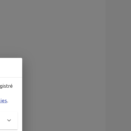
gistré
kies
.