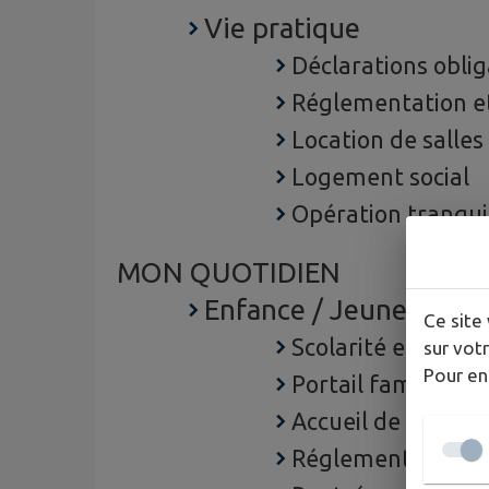
Vie pratique
Déclarations oblig
Réglementation et 
Location de salles
Logement social
Opération tranqui
MON QUOTIDIEN
Enfance / Jeunesse
Ce site 
Scolarité et petit
sur votr
Pour en
Portail famille
Accueil de loisirs
Réglementation et