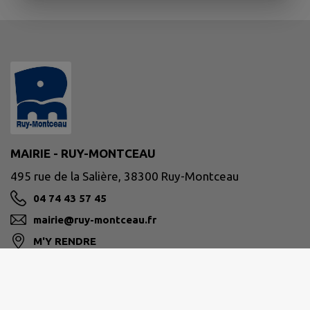
MAIRIE - RUY-MONTCEAU
495 rue de la Salière, 38300 Ruy-Montceau
04 74 43 57 45
mairie@ruy-montceau.fr
M'Y RENDRE
www.ruy-montceau.fr/