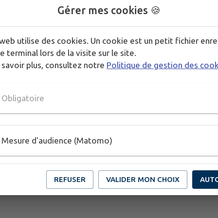
Gérer mes cookies 🍪
🇫🇷 Commémorations
Dimanche 23 août (F
web utilise des cookies. Un cookie est un petit fichier enre
e terminal lors de la visite sur le site.
DIMANCHE 23 AOÛT
 savoir plus, consultez notre
Politique de gestion des coo
DE 09H00 À 23H00
Ruy-Montceau
Obligatoire
Mesure d'audience (Matomo)
REFUSER
VALIDER MON CHOIX
AUT