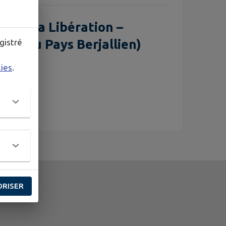
 de la Libération –
ête du Pays Berjallien)
gistré
kies
.
ORISER