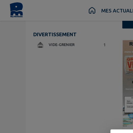
Contenu
Menu
Recherche
Pied de page
Vue liste
MES ACTUAL
DIVERTISSEMENT
2 évén
1
VIDE-GRENIER