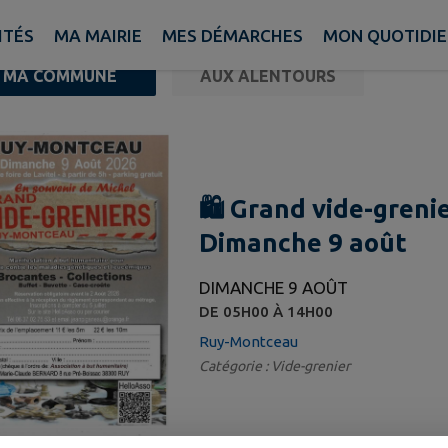
ITÉS
MA MAIRIE
MES DÉMARCHES
MON QUOTIDI
MA COMMUNE
AUX ALENTOURS
ements trouvés.
🛍️ Grand vide-gren
Dimanche 9 août
DIMANCHE 9 AOÛT
DE 05H00 À 14H00
Ruy-Montceau
Catégorie : Vide-grenier