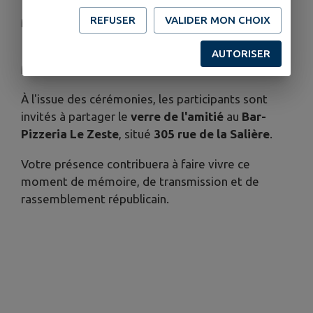
📍
9h15
– Cérémonie le Monument aux Morts de
REFUSER
VALIDER MON CHOIX
Montceau
📍
10h00
– Cérémonie devant le Monument aux
AUTORISER
Morts de
Ruy
À l'issue des cérémonies, les participants sont
invités à partager le
verre de l'amitié
au
Bar-
Pizzeria Le Zeste
, situé
305 rue de la Salière
.
Votre présence contribuera à faire vivre ce
moment de mémoire, de transmission et de
rassemblement républicain.