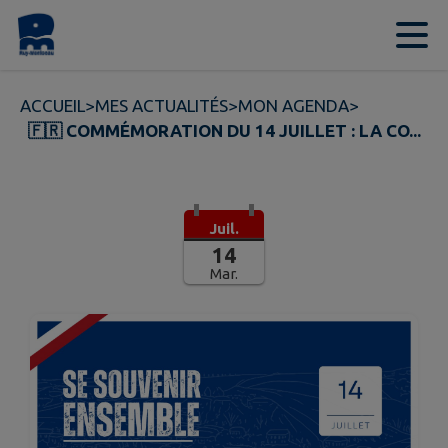
Contenu
Menu
Recherche
Pied de page
ACCUEIL
>
MES ACTUALITÉS
>
MON AGENDA
>
🇫🇷 COMMÉMORATION DU 14 JUILLET : LA CO...
Juil.
14
Mar.