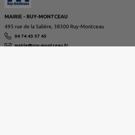
MAIRIE - RUY-MONTCEAU
495 rue de la Salière, 38300 Ruy-Montceau
04 74 43 57 45
mairie@ruy-montceau.fr
M'Y RENDRE
www.ruy-montceau.fr/
Site réalisé par
IntraMuros SAS
|
Mentions légales
|
CGU
|
Politique de confidentialité
|
Accessibilité : partiellement conforme
|
Gérer mes cookies
|
Rechercher
|
Plan du site
|
Flux RSS
| Copyright 2026