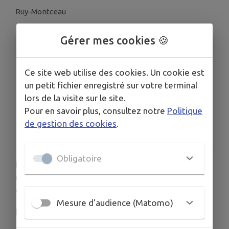
Ruy-Montceau
Gérer mes cookies 🍪
INFORMATIONS PRATIQUES
LIEU
Ce site web utilise des cookies. Un cookie est
Ruy-Montceau
un petit fichier enregistré sur votre terminal
DATE
lors de la visite sur le site.
Le mar. 14 juil.
Pour en savoir plus, consultez notre
Politique
HORAIRES
de gestion des cookies
.
De 09h15 à 10h40
Obligatoire
La municipalité de Ruy-Montceau vous donne
rendez-vous
mardi 14 juillet
pour les cérémonies
commémoratives de la Fête nationale.
Mesure d'audience (Matomo)
Programme :