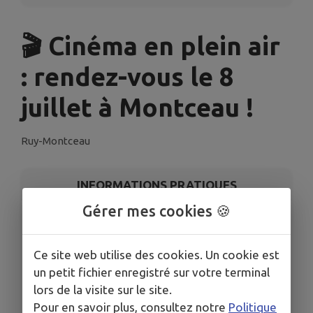
🎬 Cinéma en plein air
: rendez-vous le 8
juillet à Montceau !
Ruy-Montceau
INFORMATIONS PRATIQUES
Gérer mes cookies 🍪
LIEU
Ruy-Montceau
Ce site web utilise des cookies. Un cookie est
DATE
Le mer. 8 juil.
un petit fichier enregistré sur votre terminal
lors de la visite sur le site.
HORAIRES
De 21h30 à 23h45
Pour en savoir plus, consultez notre
Politique