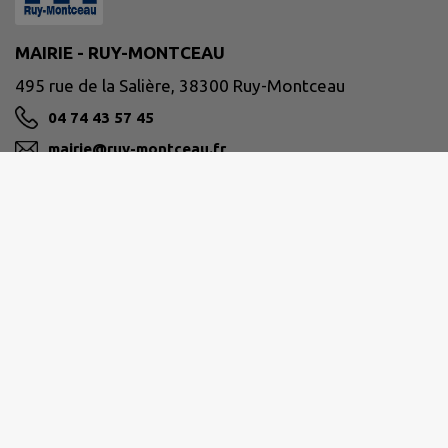
MAIRIE - RUY-MONTCEAU
495 rue de la Salière, 38300 Ruy-Montceau
04 74 43 57 45
mairie@ruy-montceau.fr
M'Y RENDRE
www.ruy-montceau.fr/
Site réalisé par
IntraMuros SAS
|
Mentions légales
|
CGU
|
Politique de confidentialité
|
Accessibilité : partiellement conforme
|
Gérer mes cookies
|
Rechercher
|
Plan du site
|
Flux RSS
| Copyright 2026