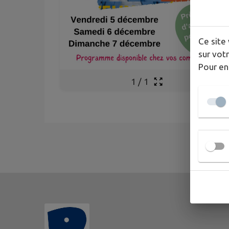
Ce site 
sur votr
Pour en
1
/
1