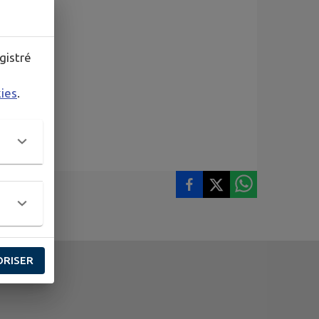
gistré
kies
.
ORISER