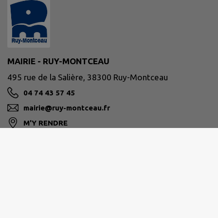
MAIRIE - RUY-MONTCEAU
495 rue de la Salière, 38300 Ruy-Montceau
04 74 43 57 45
mairie@ruy-montceau.fr
M'Y RENDRE
www.ruy-montceau.fr/
Site réalisé par
IntraMuros SAS
|
Mentions légales
|
CGU
|
Politique de confidentialité