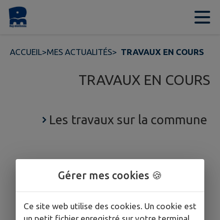
Contenu
Menu
Recherche
Pied de page
ACCUEIL
>
MES ACTUALITÉS
>
TRAVAUX EN COURS
TRAVAUX EN COURS
Les travaux sur la commune
Gérer mes cookies 🍪
Ce site web utilise des cookies. Un cookie est
un petit fichier enregistré sur votre terminal