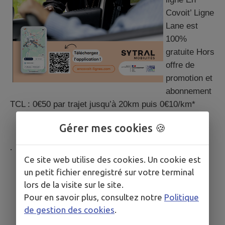
Covoit’ Ligne
Lane est
100%
gratuite Hors
offre de
promotion et
abonnement
TCL : 0€50 par trajet jusqu’à 20km puis 0€10/km*
Gérer mes cookies 🍪
.
Ce site web utilise des cookies. Un cookie est
un petit fichier enregistré sur votre terminal
lors de la visite sur le site.
Pour en savoir plus, consultez notre
Politique
de gestion des cookies
.