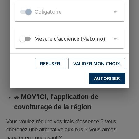
Obligatoire
Mesure d'audience (Matomo)
REFUSER
VALIDER MON CHOIX
AUTORISER
MOV'ICI, l'application de
🚗
covoiturage de la région
Vous voulez réduire vos frais d’essence ? Vous
cherchez une alternative aux bus ? Vous aimez
papoter en conduisant ?