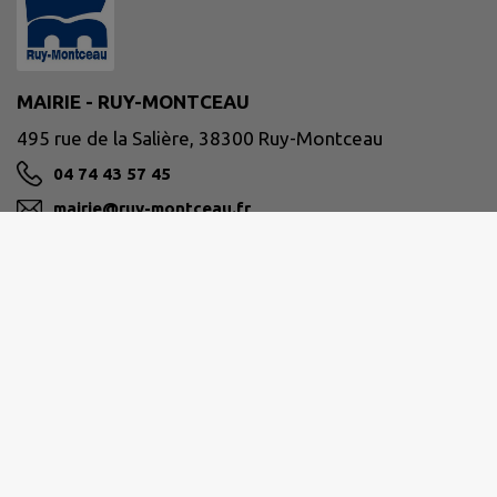
MAIRIE - RUY-MONTCEAU
495 rue de la Salière, 38300 Ruy-Montceau
04 74 43 57 45
mairie@ruy-montceau.fr
M'Y RENDRE
www.ruy-montceau.fr/
Site réalisé par
IntraMuros SAS
|
Mentions légales
|
CGU
|
Politique de confidentialité
|
Accessibilité : partiellement conforme
|
Gérer mes cookies
|
Rechercher
|
Plan du site