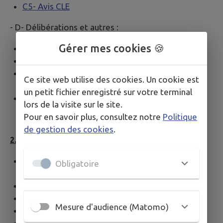
C5- Avis CLE
- D- Délibérations et autres :
Gérer mes cookies 🍪
D0- Délibération et arrêté
D1- Délibération entérinant l'avis de la MRAe
D2- 251002 acara 4015 modif2plu ruymontceau
Ce site web utilise des cookies. Un cookie est
38
un petit fichier enregistré sur votre terminal
D3- Arrêté d'ouverture EP
lors de la visite sur le site.
Pour en savoir plus, consultez notre
Politique
de gestion des cookies
.
2. Projet de modification n°2 du PLU
0. Ruy Montceau Mod2 cartouche sommaire
Obligatoire
projet
1. Ruy Montceau Notice Mod2 projet
3. Ruy Montceau Mod2 OAP extrait OA8 projet
Mesure d'audience (Matomo)
4.1a Ruy Montceau Mod2 SMS extrait projet
4.1 Ruy Montceau Mod2 Réglement extrait