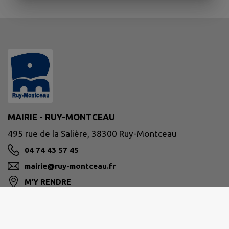
MAIRIE - RUY-MONTCEAU
495 rue de la Salière, 38300 Ruy-Montceau
04 74 43 57 45
mairie@ruy-montceau.fr
M'Y RENDRE
www.ruy-montceau.fr/