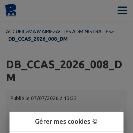
Contenu
Menu
Recherche
Pied de page
ACCUEIL
>
MA MAIRIE
>
ACTES ADMINISTRATIFS
>
DB_CCAS_2026_008_DM
DB_CCAS_2026_008_D
M
Publié le
07/07/2026 à 13:33
DB_CCAS_2026_008_DM
Gérer mes cookies 🍪