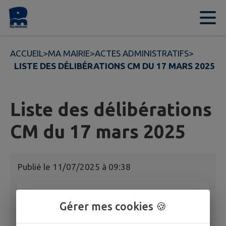
Contenu
Menu
Recherche
Pied de page
ACCUEIL
>
MA MAIRIE
>
ACTES ADMINISTRATIFS
>
LISTE DES DÉLIBÉRATIONS CM DU 17 MARS 2025
Liste des délibérations
CM du 17 mars 2025
Publié le
11/07/2025 à 09:38
Liste des délibérations CM du 17 mars 2025
Gérer mes cookies 🍪