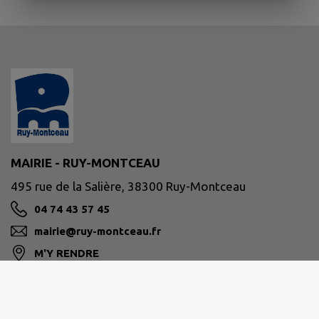
MAIRIE - RUY-MONTCEAU
495 rue de la Salière, 38300 Ruy-Montceau
04 74 43 57 45
mairie@ruy-montceau.fr
M'Y RENDRE
www.ruy-montceau.fr/