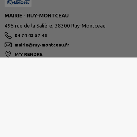
MAIRIE - RUY-MONTCEAU
495 rue de la Salière, 38300 Ruy-Montceau
04 74 43 57 45
mairie@ruy-montceau.fr
M'Y RENDRE
www.ruy-montceau.fr/
Site réalisé par
IntraMuros SAS
|
Mentions légales
|
CGU
|
Politique de confidentialité
|
Accessibilité : partiellement conforme
|
Gérer mes cookies
|
Rechercher
|
Plan du site
|
Flux RSS
| Copyright 2026