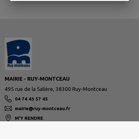
MAIRIE - RUY-MONTCEAU
495 rue de la Salière, 38300 Ruy-Montceau
04 74 43 57 45
mairie@ruy-montceau.fr
M'Y RENDRE
www.ruy-montceau.fr/