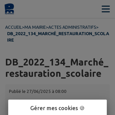
Contenu
Menu
Recherche
Pied de page
ACCUEIL
>
MA MAIRIE
>
ACTES ADMINISTRATIFS
>
DB_2022_134_MARCHÉ_RESTAURATION_SCOLA
IRE
DB_2022_134_Marché_
restauration_scolaire
Publié le
27/06/2025 à 08:00
DB_2022_134_Marché_restauration_scolaire
Gérer mes cookies 🍪