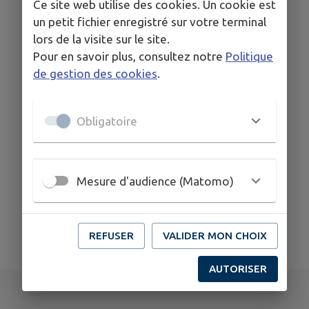
Ce site web utilise des cookies. Un cookie est
leclosdelaferme@orange.fr
un petit fichier enregistré sur votre terminal
www.vist.inter.le-clos-de-le-ferme.fr
lors de la visite sur le site.
06 26 65 11 76
Pour en savoir plus, consultez notre
Politique
de gestion des cookies
.
Obligatoire
Mesure d'audience (Matomo)
REFUSER
VALIDER MON CHOIX
AUTORISER