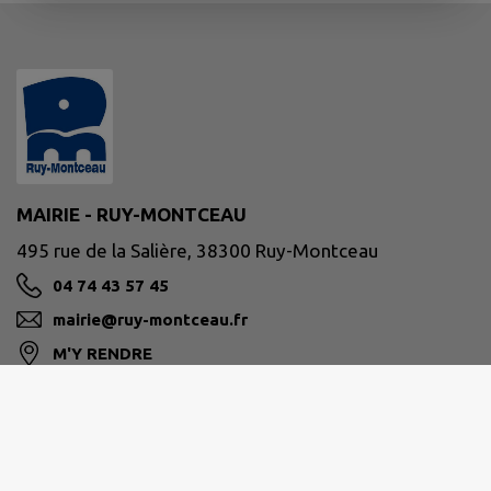
MAIRIE - RUY-MONTCEAU
495 rue de la Salière, 38300 Ruy-Montceau
04 74 43 57 45
mairie@ruy-montceau.fr
M'Y RENDRE
www.ruy-montceau.fr/