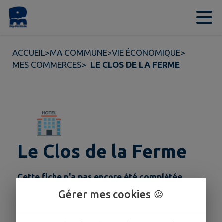
Contenu
Menu
Recherche
Pied de page
ACCUEIL
>
MA COMMUNE
>
VIE ÉCONOMIQUE
>
MES COMMERCES
>
LE CLOS DE LA FERME
Le Clos de la Ferme
Cette fiche n'a pas encore été complétée.
Gérer mes cookies 🍪
COORDONNÉES