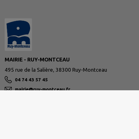
MAIRIE - RUY-MONTCEAU
495 rue de la Salière, 38300 Ruy-Montceau
04 74 43 57 45
mairie@ruy-montceau.fr
M'Y RENDRE
www.ruy-montceau.fr/