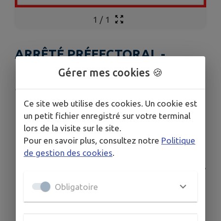
1
/
1
ARRÊTÉ PRÉFECTORAL -
PROTOXYDE D'AZOTE
Gérer mes cookies 🍪
Publié le mercredi 21 janvier 2026 - Ruy-Montceau
Ce site web utilise des cookies. Un cookie est
ARRÊTÉ n°38-2026 -01-15-00001
un petit fichier enregistré sur votre terminal
lors de la visite sur le site.
Règlementant la détention et la consommation
Pour en savoir plus, consultez notre
Politique
de protoxyde d'azote
de gestion des cookies
.
sur la voie publique dans le département de l'Isère
Obligatoire
er
Jusqu'au 1
juin 2026
Télécharger la pièce jointe