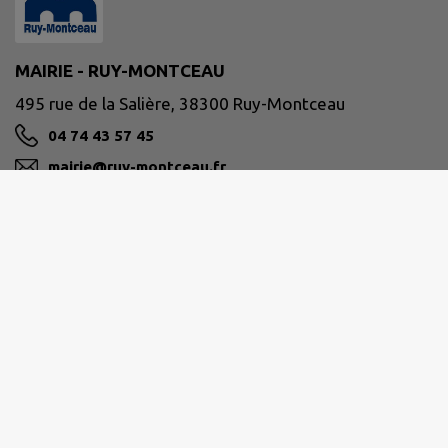
MAIRIE - RUY-MONTCEAU
495 rue de la Salière, 38300 Ruy-Montceau
04 74 43 57 45
mairie@ruy-montceau.fr
M'Y RENDRE
www.ruy-montceau.fr/
Site réalisé par
IntraMuros SAS
|
Mentions légales
|
CGU
|
Politique de confidentialité
|
Accessibilité : partiellement conforme
|
Gérer mes cookies
|
Rechercher
|
Plan du site
|
Flux RSS
| Copyright 2026