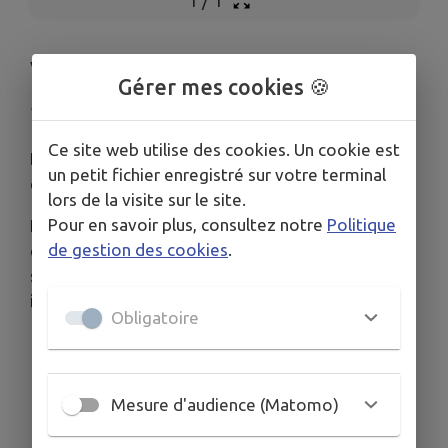
1
/
1
VIGILANCE CAMBRIOLAGES
Gérer mes cookies 🍪
Publié le mercredi 26 novembre 2025 - Ruy-Montceau
Ce site web utilise des cookies. Un cookie est
Des cambriolages ont eu lieu à plusieurs reprises
un petit fichier enregistré sur votre terminal
ces derniers jours sur l'ensemble de la commune.
lors de la visite sur le site.
Pour en savoir plus, consultez notre
Politique
Nous vous remercions de redoubler de vigilance
de gestion des cookies
.
et de signaler tout comportement ou véhicule
suspect à la gendarmerie ou sur l'application
intramuros.
Obligatoire
Mesure d'audience (Matomo)