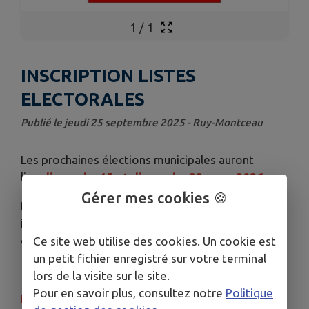
1
/
1
INSCRIPTION LISTES
ELECTORALES
Publié le jeudi 25 septembre 2025 - Ruy-Montceau
Les prochaines élections municipales auront
lieu
d
i
manche 15 et dimanche 22 mars 2026
.
Gérer mes cookies 🍪
Pour pouvoir voter, il est indispensable d’être
inscrit sur les listes électorales de votre
commune.
Ce site web utilise des cookies. Un cookie est
un petit fichier enregistré sur votre terminal
lors de la visite sur le site.
Pour en savoir plus, consultez notre
Politique
La
date limite d’inscription sur les listes