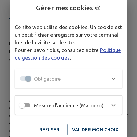
PUBLIQUE D'INFORMATIONS 5
Gérer mes cookies 🍪
JUIN 19H
Ce site web utilise des cookies. Un cookie est
Publié le samedi 23 mai 2026 - Ruy-Montceau
un petit fichier enregistré sur votre terminal
lors de la visite sur le site.
La commune de Ruy-Montceau organise une
Pour en savoir plus, consultez notre
Politique
réunion publique d’information et d’échanges
de gestion des cookies
.
autour du budget communal.
Vendredi 5 juin 2026
Obligatoire
19h
Salle du Conseil
Animée par Guy Rabuel, Maire de Ruy-Montceau,
Mesure d'audience (Matomo)
et Lilian Renaud, adjoint délégué aux finances,
cette rencontre permettra aux habitants de mieux
comprendre le fonctionnement du budget
REFUSER
VALIDER MON CHOIX
communal, les investissements engagés ainsi que